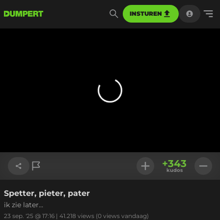
INSTUREN
+
343
kudos
Spetter, pieter, pater
Link kopiëren
ik zie later...
23 sep. '25 @ 17:16
|
41.218
views
(0 views vandaag)