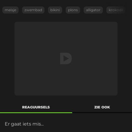
meisje
zwembad
bikini
plons
alligator
krokodil
REAGUURSELS
ZIE OOK
Er gaat iets mis...