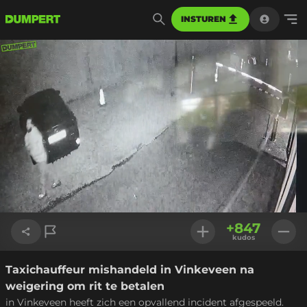
INSTUREN
Geladen
:
82.64%
Instellinge
+
847
kudos
Taxichauffeur mishandeld in Vinkeveen na
Link kopiëren
weigering om rit te betalen
in Vinkeveen heeft zich een opvallend incident afgespeeld.