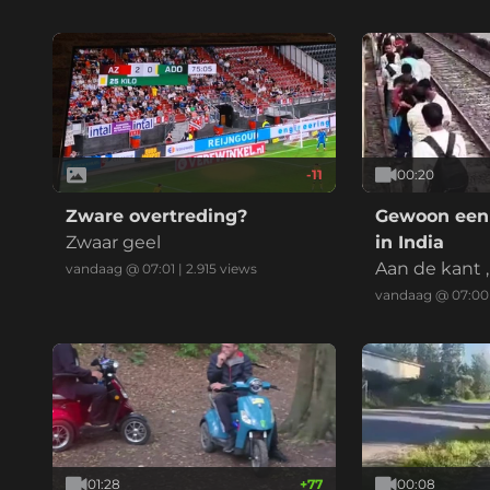
-11
00:20
Zware overtreding?
Gewoon een 
Zwaar geel
in India
Aan de kant ,
vandaag @ 07:01
|
2.915
views
in.
vandaag @ 07:00
01:28
+
77
00:08