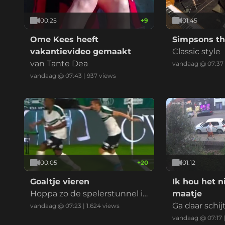
00:25
+
9
01:45
Ome Kees heeft
Simpsons t
vakantievideo gemaakt
Classic style
van Tante Dea
vandaag @ 07:37
vandaag @ 07:43
|
937
views
00:05
+
20
01:12
Goaltje vieren
Ik hou het n
Hoppa zo de spelerstunnel i
maatje
n. Goal werd afgekeurd. Spel
Ga daar schij
vandaag @ 07:23
|
1.624
views
er geblesseerd
vandaag @ 07:17