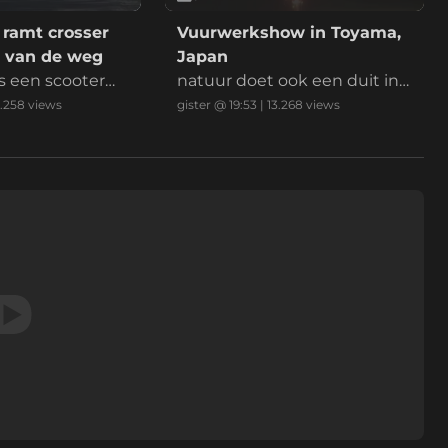
e ramt crosser
Vuurwerkshow in Toyama,
t van de weg
Japan
ens een scooterm
natuur doet ook een duit in
e politie zijn ge
het zakje
9.258
views
gister @ 19:53
|
13.268
views