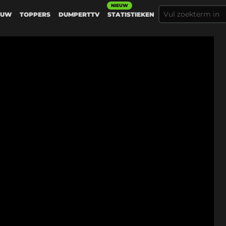
NIEUW
EUW
TOPPERS
DUMPERTTV
STATISTIEKEN