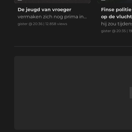
De jeugd van vroeger
Finse politi
vermaken zich nog prima in
op de vluch
het bos
hij zou tijd
gister @ 20:36
|
12.858
views
eeting voor d
gister @ 20:35
|
1
vlucht.