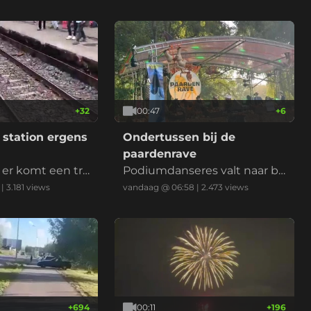
+
32
00:47
+
6
station ergens
Ondertussen bij de
paardenrave
 er komt een tre
Podiumdanseres valt naar be
neden
|
3.181
views
vandaag @ 06:58
|
2.473
views
+
694
00:11
+
196