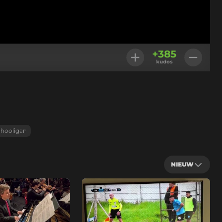
+
385
kudos
hooligan
NIEUW