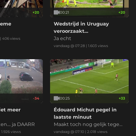
+
20
00:21
+
20
heme
Wedstrijd in Uruguay
veroorzaakt
verkeersongeluk
Ja echt
|
406
views
vandaag @ 07:28
|
1.603
views
-34
00:25
+
33
iet meer
Édouard Michut pegel in
laatste minuut
ten.... ja DAARR
Maakt toch nog gelijk tegen
PSV
|
1.926
views
vandaag @ 07:10
|
2.018
views