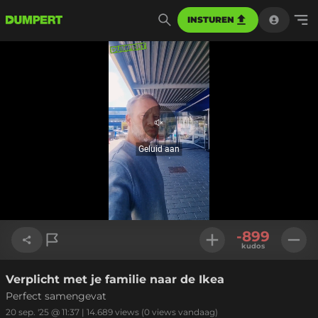
INSTUREN
Geluid
aan
Geluid aan
Geladen
:
26.65%
Instellinge
-899
kudos
Verplicht met je familie naar de Ikea
Link kopiëren
Perfect samengevat
20 sep. '25 @ 11:37
|
14.689
views
(0 views vandaag)