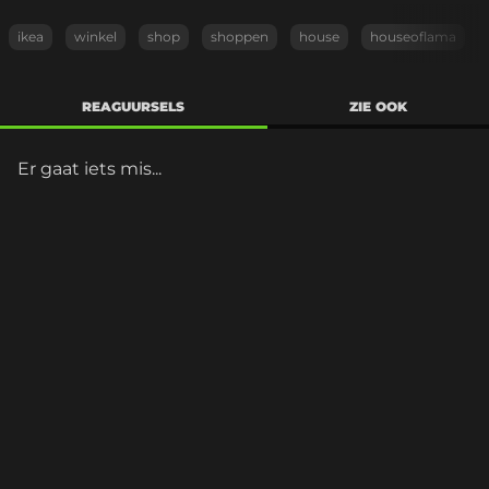
ikea
winkel
shop
shoppen
house
houseoflama
REAGUURSELS
ZIE OOK
Er gaat iets mis...