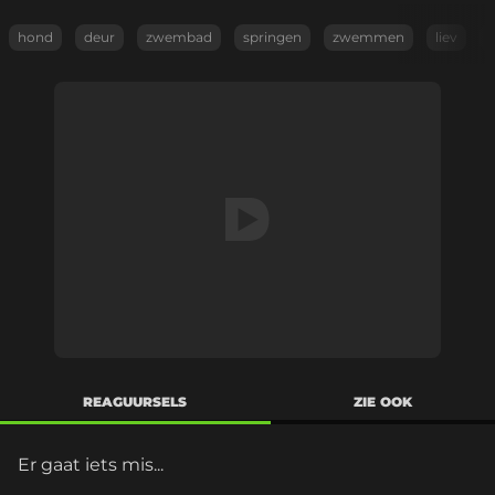
hond
deur
zwembad
springen
zwemmen
liev
k
REAGUURSELS
ZIE OOK
Er gaat iets mis...