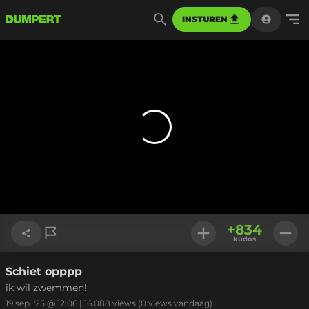
INSTUREN
+
834
kudos
Schiet opppp
Link kopiëren
ik wil zwemmen!
19 sep. '25 @ 12:06
|
16.088
views
(0 views vandaag)