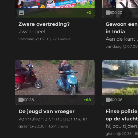
+
2
00:20
Zware overtreding?
Gewoon een 
Zwaar geel
in India
Aan de kant ,
vandaag @ 07:01
|
228
views
in.
vandaag @ 07:00
01:28
+
68
00:08
De jeugd van vroeger
Finse politi
vermaken zich nog prima in
op de vluch
het bos
hij zou tijd
gister @ 20:36
|
11.514
views
eeting voor d
gister @ 20:35
|
1