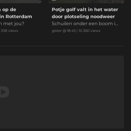
 op de
Potje golf valt in het water
 in Rotterdam
door plotseling noodweer
n met jou?
Schuilen onder een boom is
niet aan te raden
.338
views
gister @ 18:45
|
10.360
views