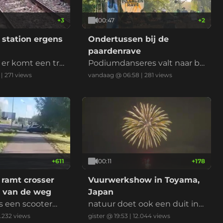
+
3
00:47
+
2
station ergens
Ondertussen bij de
paardenrave
 er komt een tre
Podiumdanseres valt naar be
neden
|
271
views
vandaag @ 06:58
|
281
views
+
611
00:11
+
178
e ramt crosser
Vuurwerkshow in Toyama,
t van de weg
Japan
ens een scooterm
natuur doet ook een duit in
e politie zijn ge
het zakje
6.232
views
gister @ 19:53
|
12.044
views