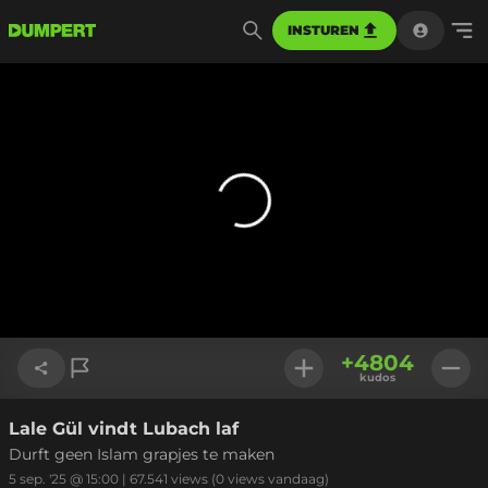
INSTUREN
+
4804
kudos
Lale Gül vindt Lubach laf
Link kopiëren
Durft geen Islam grapjes te maken
5 sep. '25 @ 15:00
|
67.541
views
(0 views vandaag)