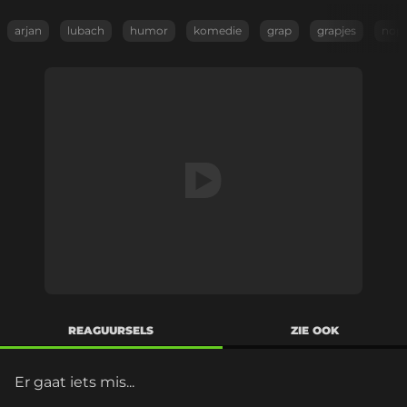
arjan
lubach
humor
komedie
grap
grapjes
nop
REAGUURSELS
ZIE OOK
Er gaat iets mis...