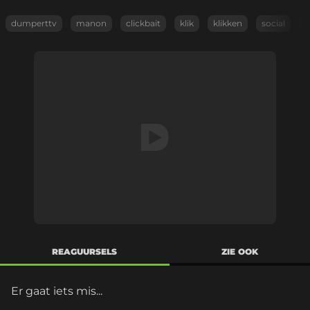
dumperttv
manon
clickbait
klik
klikken
social
m
REAGUURSELS
ZIE OOK
Er gaat iets mis...