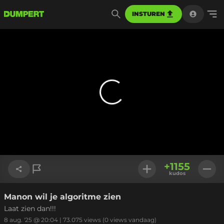
INSTUREN
+
1155
kudos
Manon wil je algoritme zien
Link kopiëren
Laat zien dan!!!
8 aug. '25 @ 20:04
|
73.075
views
(0 views vandaag)