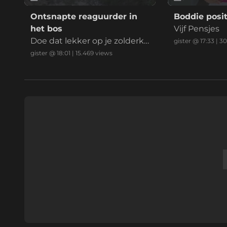
Ontsnapte reaguurder in
Boddie posit
het bos
Vijf Pensjes
Doe dat lekker op je zolderka
gister @ 17:33
|
30
mer mafkees
gister @ 18:01
|
15.469
views