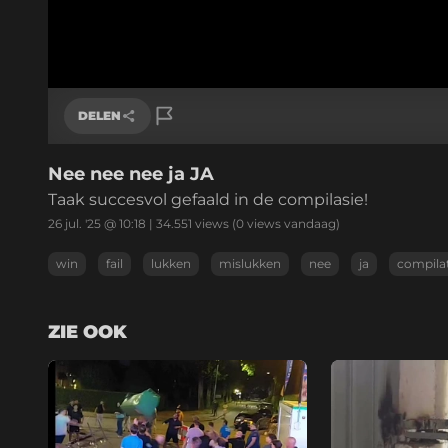
DELEN
Nee nee nee ja JA
Link kopiëren
Taak succesvol gefaald in de compilasie!
26 jul. '25 @ 10:18
|
34.551
views
(0 views vandaag)
win
fail
lukken
mislukken
nee
ja
compila
ZIE OOK