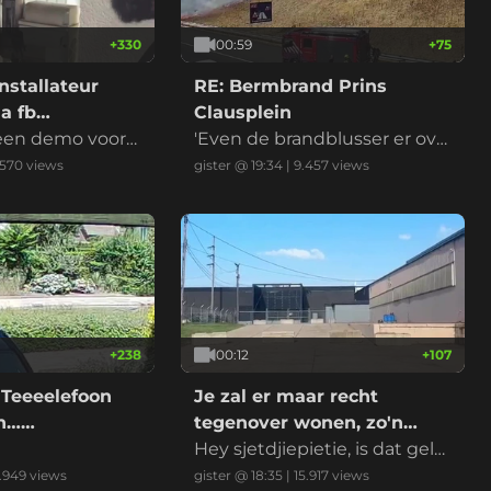
+
330
00:59
+
75
nstallateur
RE: Bermbrand Prins
a fb
Clausplein
 een demo voord
'Even de brandblusser er ove
r en het is geblust' riep iema
.570
views
gister @ 19:34
|
9.457
views
nd
+
238
00:12
+
107
 Teeeelefoon
Je zal er maar recht
on……
tegenover wonen, zo'n
datacenter
Hey sjetdjiepietie, is dat gelui
d normaal?
.949
views
gister @ 18:35
|
15.917
views