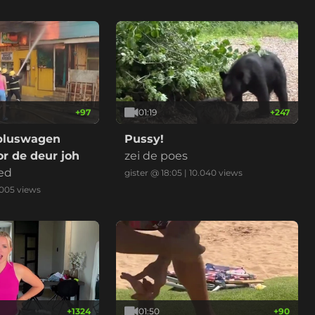
+
97
01:19
+
247
bluswagen
Pussy!
r de deur joh
zei de poes
ed
gister @ 18:05
|
10.040
views
.005
views
+
1324
01:50
+
90