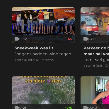
elijk:
00:12
-54
03:10
Sneekweek was lit
Parkeer de 
Jongens hadden wind tegen
maar pal voo
komt wel go
gister @ 18:19
|
12.474
views
gister @ 18:18
|
13
01:21
+
275
00:40