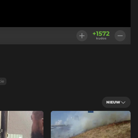
+
1572
kudos
tie
NIEUW