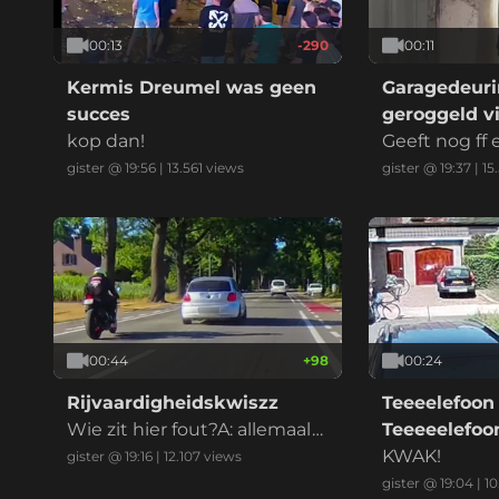
00:13
-290
00:11
Kermis Dreumel was geen
Garagedeuri
succes
geroggeld vi
kop dan!
marktplaats
Geeft nog ff
at ik betaal
gister @ 19:56
|
13.561
views
gister @ 19:37
|
15
00:44
+
98
00:24
Rijvaardigheidskwiszz
Teeeelefoon
Wie zit hier fout?A: allemaal
Teeeeelefo
B: iedereenC: alle betrokken
KWAK!
gister @ 19:16
|
12.107
views
enD: eeniederE: anders, nam
gister @ 19:04
|
10