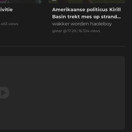
ivitie
Amerikaanse politicus Kirill
Basin trekt mes op strand
Hawaii
wakker worden haoleboy
.463
views
gister @ 17:29
|
16.334
views