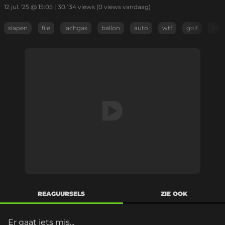
12 jul. '25 @ 15:05
|
30.134
views
(0 views vandaag)
slapen
file
lachgas
ballon
auto
wtf
golf
vol
REAGUURSELS
ZIE OOK
Er gaat iets mis...