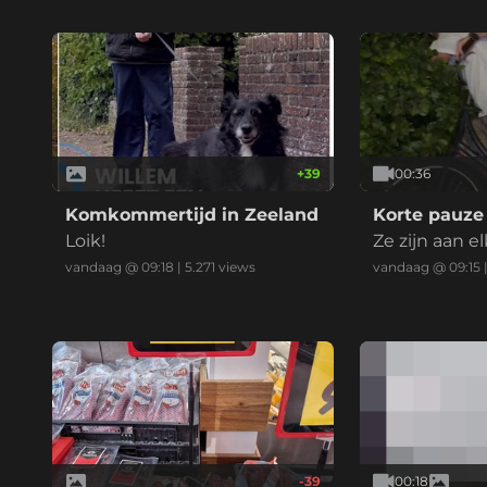
+
39
00:36
Komkommertijd in Zeeland
Korte pauze 
Loik!
Ze zijn aan e
vandaag @ 09:18
|
5.271
views
vandaag @ 09:15
-39
00:18