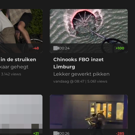
-48
00:24
+
100
in de struiken
Chinooks FBO inzet
lkaar gehegt
Limburg
Lekker gewerkt pikken
|
3.142
views
vandaag @ 08:47
|
5.061
views
+
21
00:26
-285