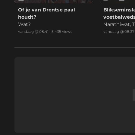
Of je van Drentse paal
Blikseminsla
houdt?
voetbalweds
Wat?
Thailand
Narathiwat, T
n 24 jarige v
vandaag @ 08:41
|
5.435
views
vandaag @ 08:37
lijdt ter ple
raken gewon