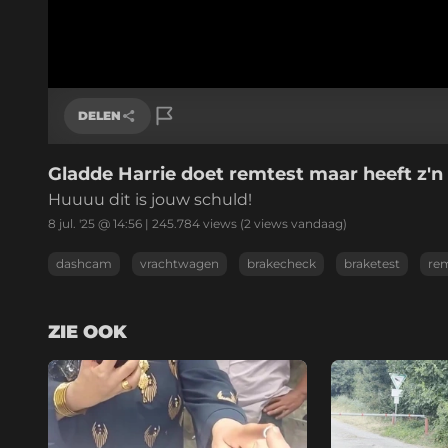
DELEN
Gladde Harrie doet remtest maar heeft z'n
Link kopiëren
Huuuu dit is jouw schuld!
8 jul. '25 @ 14:56
|
245.784
views
(2 views vandaag)
dashcam
vrachtwagen
brakecheck
braketest
re
ZIE OOK