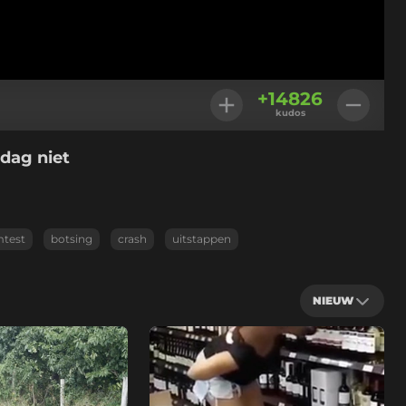
+
14826
kudos
 dag niet
mtest
botsing
crash
uitstappen
NIEUW