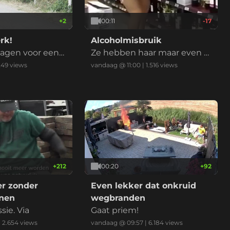
+
2
00:11
-17
rk!
Alcoholmisbruik
wagen voor een
Ze hebben haar maar even o
nherkenbaar gemaakt.
249
views
vandaag @ 11:00
|
1.516
views
+
212
00:20
+
92
r zonder
Even lekker dat onkruid
nen
wegbranden
ie. Via
Gaat priem!
|
2.654
views
vandaag @ 09:57
|
6.184
views