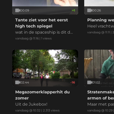
00:09
+
1
00:26
Tante ziet voor het eerst
Planning we
high tech spiegel
Heel vracht
wat in de spaceship is dit da
pallet
vandaag @ 11:11
|
n?!
vandaag @ 11:16
|
1
views
02:44
-16
01:02
Megazomerklapperhit du
Stratenmake
zomer
armen of be
Uit de Jukebox!
Maar met pass
vandaag @ 10:32
|
2.313
views
vandaag @ 10:29