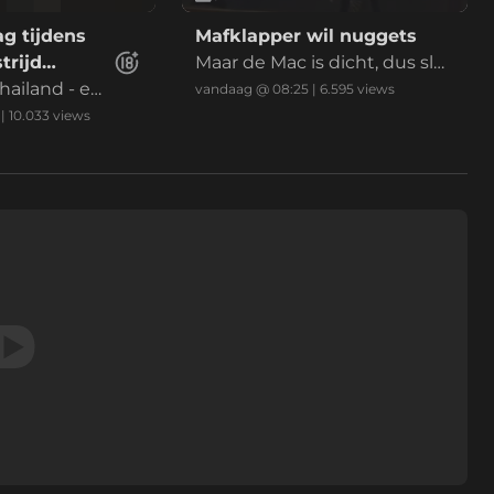
g tijdens
Mafklapper wil nuggets
trijd
Maar de Mac is dicht, dus slaa
hailand - ee
t ie de hele bende aan puin
vandaag @ 08:25
|
6.595
views
oetballer over
|
10.033
views
kke. 9 anderen
d.