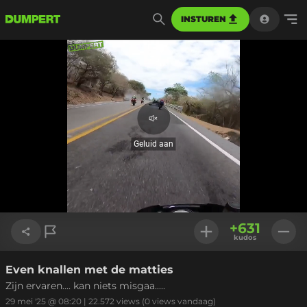
INSTUREN
Geluid
aan
Geluid aan
Geladen
:
69.28%
Instellinge
+
631
kudos
Even knallen met de matties
Link kopiëren
Zijn ervaren.... kan niets misgaa.....
29 mei '25 @ 08:20
|
22.572
views
(0 views vandaag)