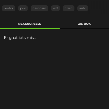
motor
pov
dashcam
wtf
crash
auto
REAGUURSELS
ZIE OOK
Er gaat iets mis...