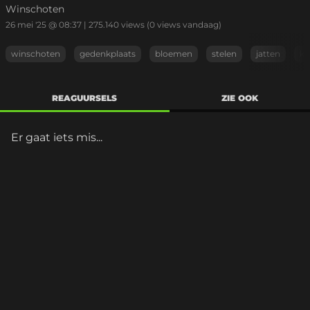
Winschoten
26 mei '25 @ 08:37
|
275.140
views
(0 views vandaag)
winschoten
gedenkplaats
bloemen
stelen
jatten
ki
REAGUURSELS
ZIE OOK
Er gaat iets mis...