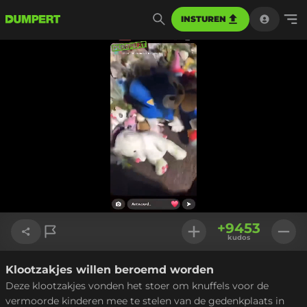
INSTUREN
Geladen
:
77.32%
Instellinge
+
9453
kudos
Klootzakjes willen beroemd worden
Link kopiëren
Deze klootzakjes vonden het stoer om knuffels voor de
vermoorde kinderen mee te stelen van de gedenkplaats in