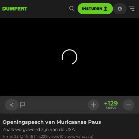
INSTUREN
+
129
kudos
Openingspeech van Muricaanse Paus
Link kopiëren
Zoals we gewend zijn van de USA
9 mei '25 @ 16:45
|
14.229
views
(0 views vandaag)