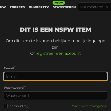
NIEUW
EUW
TOPPERS
DUMPERTTV
STATISTIEKEN
DIT IS EEN NSFW ITEM
Om dit item te kunnen bekijken moet je ingelogd
zijn.
Of
registreer een account
*
E-mail
*
Wachtwoord
onthoud mij
Wachtwoord vergeten?