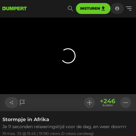
INSTUREN
+
246
kudos
Stormpje in Afrika
Link kopiëren
Je 11 seconden relaxeringstijd voor de dag, en weer doorrrr
19 maa. '25 @ 15:45
|
19.190
views
(0 views vandaag)