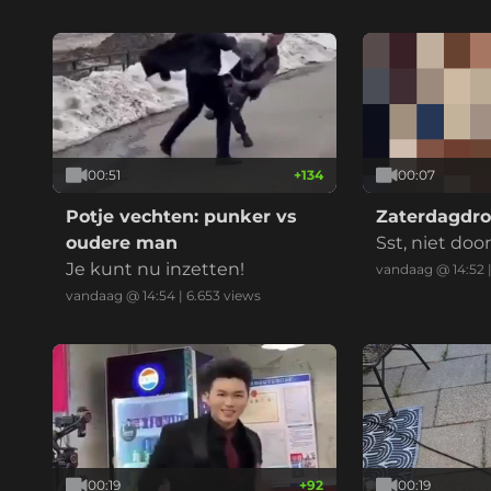
00:51
+
134
00:07
Potje vechten: punker vs
Zaterdagdr
oudere man
Sst, niet doo
Je kunt nu inzetten!
vandaag @ 14:52
vandaag @ 14:54
|
6.653
views
00:19
+
92
00:19