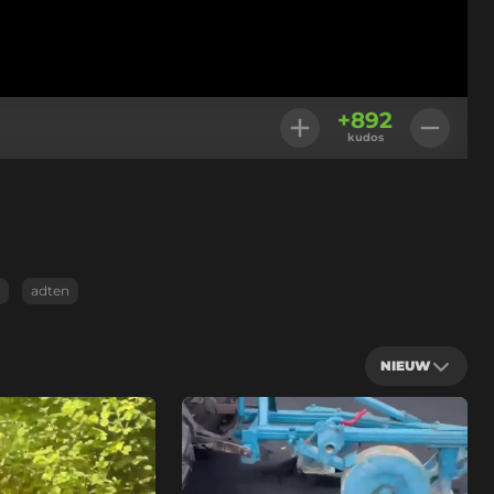
+
892
kudos
adten
NIEUW