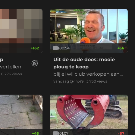
+
162
00:54
+
66
op
Uit de oude doos: mooie
rvertellen
ploug te koop
blij ei wil club verkopen aan
|
8.276
views
Mohammed.
vandaag @ 14:49
|
3.750
views
+
46
01:07
-67