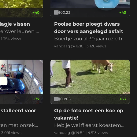
+
40
00:23
+
43
agje vissen
Poolse boer ploegt dwars
erover leunen e
door vers aangelegd asfalt
 bijten
Boertje zou al 30 jaar ruzie he
|
1.354
views
bben met de gemeente, wa
vandaag @ 16:18
|
3.126
views
nt bezit 50% van de weg en
wil geen nieuw asfalt
+
37
00:05
+
63
stalleerd voor
Op de foto met een koe op
vakantie!
ven met onzeke
Heb je wel ff eerst koestem
ming gevraagd?
|
3.091
views
vandaag @ 14:54
|
4.913
views