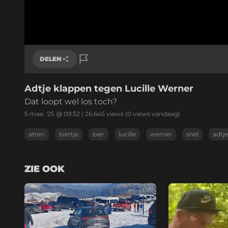
DELEN
Adtje klappen tegen Lucille Werner
Link kopiëren
Dat loopt wel los toch?
5 maa. '25 @ 09:52
|
26.645
views
(0 views vandaag)
atten
biertje
bier
lucille
werner
snel
adtje
ZIE OOK