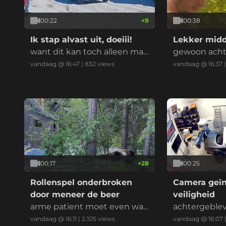
00:22
+
9
00:38
Ik stap alvast uit, doeiii!
Lekker midd
want dit kan toch alleen maa
gewoon acht
r fout gaan?!
n kijken of ze
vandaag @ 16:47
|
832
views
vandaag @ 16:37
00:17
+
28
00:25
Rollenspel onderbroken
Camera geïn
door meneer de beer
veiligheid
arme patient moet even wac
achtergeble
hten op z'n behandeling
rheid
vandaag @ 16:11
|
2.105
views
vandaag @ 16:07