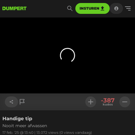
INSTUREN
-387
kudos
Handige tip
Link kopiëren
Nooit meer afwassen
17 feb. '25 @ 13:40
|
13.072
views
(0 views vandaag)