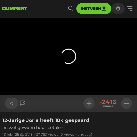
INSTUREN
-2416
kudos
12-Jarige Joris heeft 10k gespaard
Link kopiëren
en wel gewoon huur betalen
13 feb. '25 @ 21:18
|
27.763
views
(0 views vandaag)