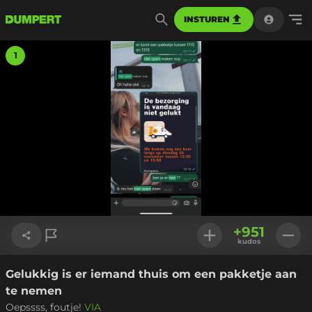
INSTUREN
1
+
951
kudos
Gelukkig is er iemand thuis om een pakketje aan
Link kopiëren
te nemen
Oepssss, foutje!
VIA