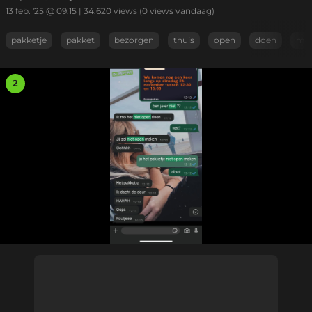
13 feb. '25 @ 09:15
|
34.620
views
(0 views vandaag)
pakketje
pakket
bezorgen
thuis
open
doen
ma
2