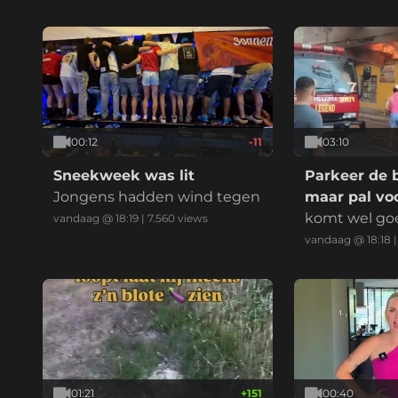
elijk:
00:12
-11
03:10
Sneekweek was lit
Parkeer de 
Jongens hadden wind tegen
maar pal voo
komt wel go
vandaag @ 18:19
|
7.560
views
vandaag @ 18:18
01:21
+
151
00:40