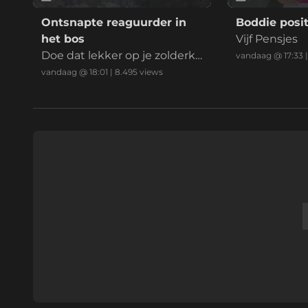
Ontsnapte reaguurder in
Boddie posit
het bos
Vijf Pensjes
Doe dat lekker op je zolderka
vandaag @ 17:33
mer mafkees
vandaag @ 18:01
|
8.495
views