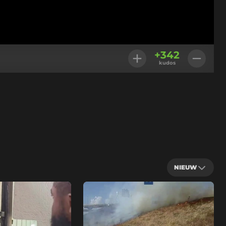
+
342
kudos
NIEUW