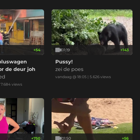
+
54
01:19
+
143
bluswagen
Pussy!
r de deur joh
zei de poes
ed
vandaag @ 18:05
|
5.626
views
|
7.684
views
+
750
01:50
+
56