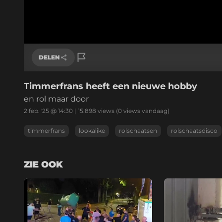
DELEN
Timmerfrans heeft een nieuwe hobby
Link kopiëren
en rol maar door
2 feb. '25 @ 14:30
|
15.898
views
(0 views vandaag)
timmerfrans
lookalike
rolschaatsen
rolschaatsdisco
ZIE OOK