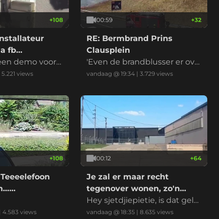
+
108
00:59
+
32
nstallateur
RE: Bermbrand Prins
a fb
Clausplein
 een demo voord
'Even de brandblusser er ove
r en het is geblust' riep iema
|
5.221
views
vandaag @ 19:34
|
3.729
views
nd
+
108
00:12
+
64
 Teeeelefoon
Je zal er maar recht
on……
tegenover wonen, zo'n
datacenter
Hey sjetdjiepietie, is dat gelui
d normaal?
|
4.583
views
vandaag @ 18:35
|
8.635
views