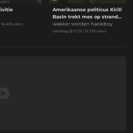
ivitie
Amerikaanse politicus Kirill
Basin trekt mes op strand
Hawaii
wakker worden haoleboy
|
16.409
views
vandaag @ 17:29
|
10.738
views