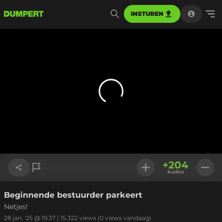
INSTUREN
+
204
kudos
Beginnende bestuurder parkeert
Link kopiëren
Netjes!
28 jan. '25 @ 19:37
|
15.322
views
(0 views vandaag)