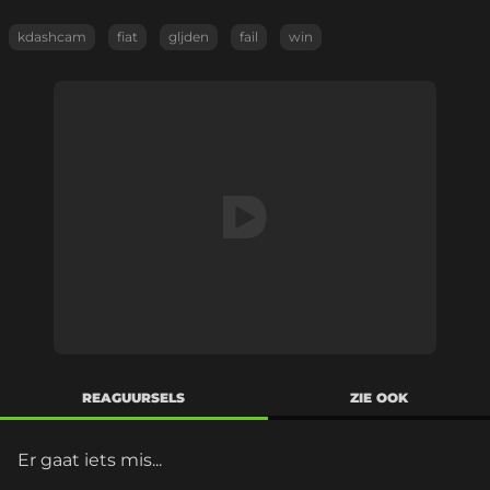
kdashcam
fiat
gljden
fail
win
REAGUURSELS
ZIE OOK
Er gaat iets mis...