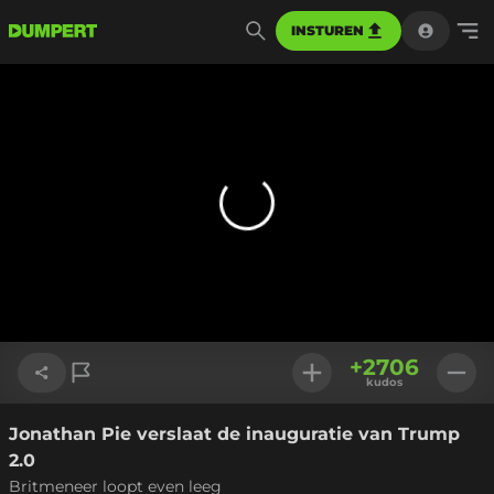
INSTUREN
+
2706
kudos
Jonathan Pie verslaat de inauguratie van Trump
Link kopiëren
2.0
Britmeneer loopt even leeg