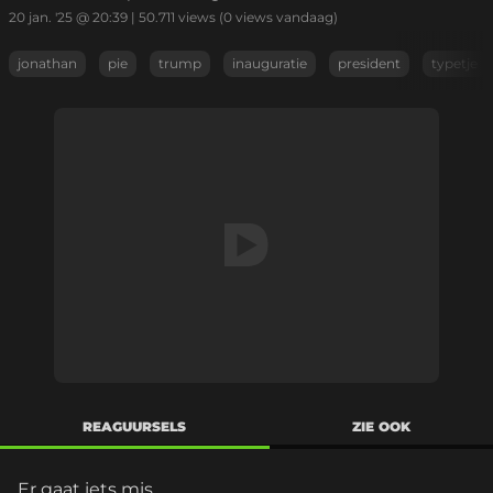
20 jan. '25 @ 20:39
|
50.711
views
(0 views vandaag)
jonathan
pie
trump
inauguratie
president
typetje
REAGUURSELS
ZIE OOK
Er gaat iets mis...