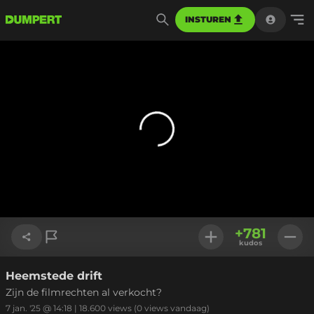
INSTUREN
+
781
kudos
Heemstede drift
Link kopiëren
Zijn de filmrechten al verkocht?
7 jan. '25 @ 14:18
|
18.600
views
(0 views vandaag)