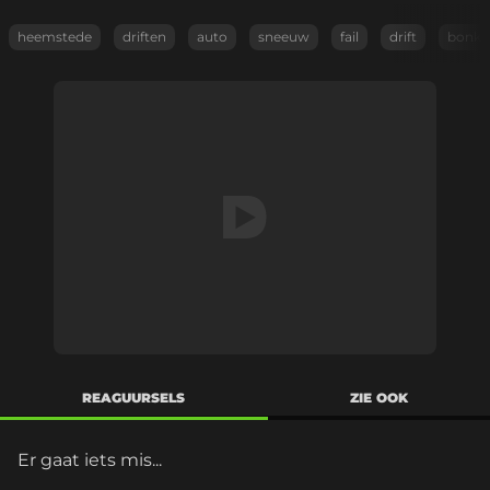
heemstede
driften
auto
sneeuw
fail
drift
bonk
REAGUURSELS
ZIE OOK
Er gaat iets mis...