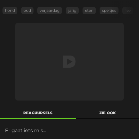
hond
oud
verjaardag
jarig
eten
speltjes
liev
REAGUURSELS
ZIE OOK
Er gaat iets mis...