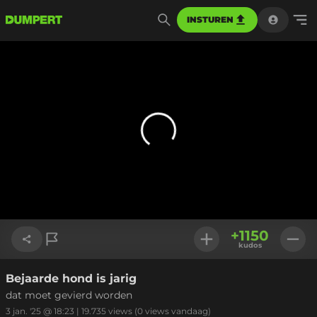
INSTUREN
+
1150
kudos
Bejaarde hond is jarig
Link kopiëren
dat moet gevierd worden
3 jan. '25 @ 18:23
|
19.735
views
(0 views vandaag)