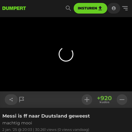
INSTUREN
+
920
kudos
Messi is ff naar Duutsland geweest
Link kopiëren
machtig mooi
2 jan. '25 @ 20:03
|
30.261
views
(0 views vandaag)