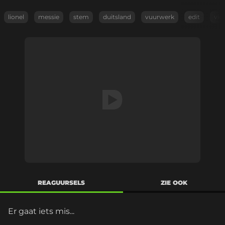
lionel
messie
stem
duitsland
vuurwerk
edit
vid
REAGUURSELS
ZIE OOK
Er gaat iets mis...