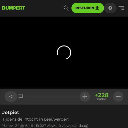
INSTUREN
+
228
kudos
Jetpiet
Link kopiëren
Tijdens de intocht in Leeuwarden.
16 nov. '24 @ 15:46
|
19.027
views
(0 views vandaag)