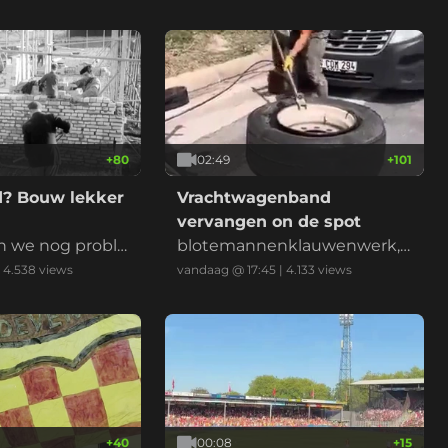
+
80
02:49
+
101
? Bouw lekker
Vrachtwagenband
vervangen on de spot
n we nog proble
blotemannenklauwenwerk,
n met de hand
met handschoenen
|
4.538
views
vandaag @ 17:45
|
4.133
views
+
40
00:08
+
15