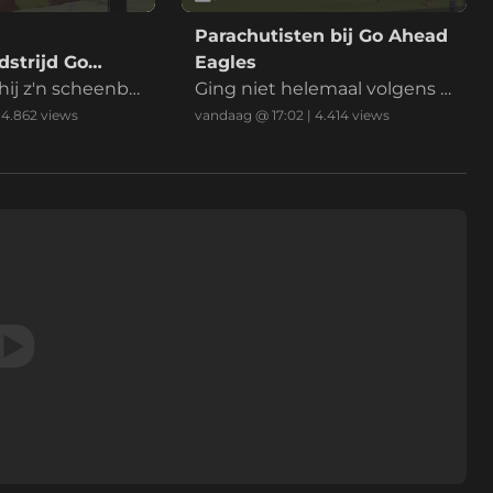
Parachutisten bij Go Ahead
strijd Go
Eagles
es
hij z'n scheenbe
Ging niet helemaal volgens p
an
lan
|
4.862
views
vandaag @ 17:02
|
4.414
views