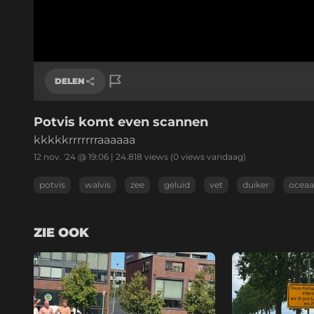
DELEN
Potvis komt even scannen
Link kopiëren
kkkkkrrrrrrraaaaaa
12 nov. '24 @ 19:06
|
24.818
views
(0 views vandaag)
potvis
walvis
zee
geluid
vet
duiker
ocea
ZIE OOK