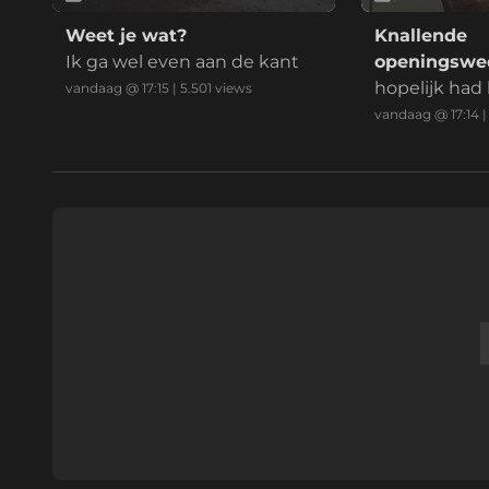
Weet je wat?
Knallende
Ik ga wel even aan de kant
openingswed
Ahead Eagl
hopelijk had 
vandaag @ 17:15
|
5.501
views
schermers a
vandaag @ 17:14