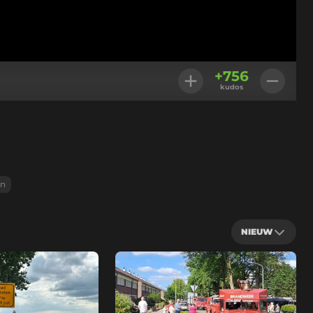
+
756
kudos
an
NIEUW