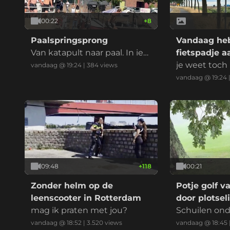
00:22
+
8
Paalspringsprong
Vandaag heb
Van katapult naar paal. In ied
fietspadje a
er geval geen knie in het gez
je weet toch
vandaag @ 19:24
|
384
views
icht dit keer
vandaag @ 19:24
09:48
+
118
00:21
Zonder helm op de
Potje golf v
leenscooter in Rotterdam
door plotse
mag ik praten met jou?
Schuilen ond
niet aan te r
vandaag @ 18:52
|
3.520
views
vandaag @ 18:45