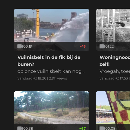
00:19
-43
01:22
Vuilnisbelt in de fik bij de
Woningnood
buren?
zelf!
op onze vuilnisbelt kan nog
Vroegah, toe
gewoon gespeeld worden!
men oploste
vandaag @ 18:26
|
2.911
views
vandaag @ 17:53
00:38
+
67
00:08