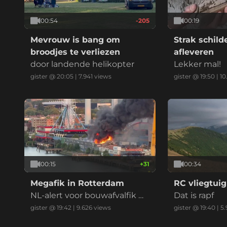
00:54
-205
00:19
Mevrouw is bang om
Strak schil
broodjes te verliezen
afleveren
door landende helikopter
Lekker mal!
gister @ 20:05
|
7.941
views
gister @ 19:50
|
10
00:15
+
31
00:34
Megafik in Rotterdam
RC vliegtuig
NL-alert voor bouwafvalfik m
Dat is rapf
et zwarte reauk bij recycling
gister @ 19:42
|
9.626
views
gister @ 19:40
|
5.
bedrijf (drie vids)