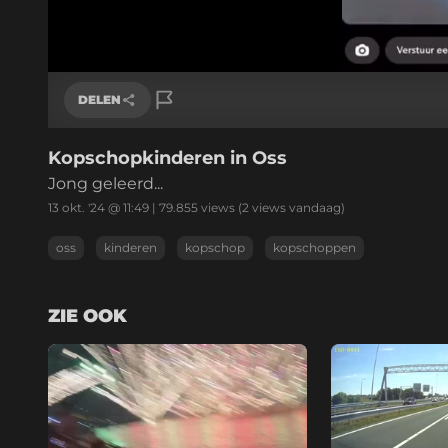
/
Geluid
aan
DELEN
Kopschopkinderen in Oss
Link kopiëren
Jong geleerd...
13 okt. '24 @ 11:49
|
79.855
views
(2 views vandaag)
oss
kinderen
kopschop
kopschoppen
ZIE OOK