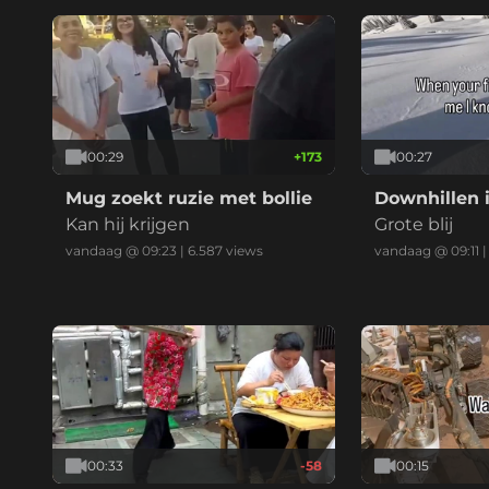
00:29
+
173
00:27
Mug zoekt ruzie met bollie
Downhillen i
Kan hij krijgen
Grote blij
vandaag @ 09:23
|
6.587
views
vandaag @ 09:11
00:33
-58
00:15