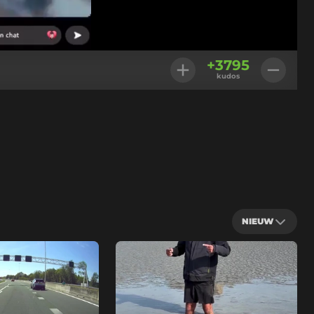
Geladen
:
100.00%
Instellingen
+
3795
kudos
NIEUW