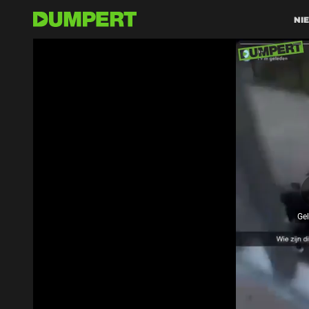
NI
Ge