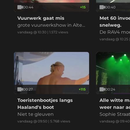
00:44
+
15
00:40
Vuurwerk gaat mis
Met 60 invo
grote vuurwerkshow in Altea
snelweg.
gaat mis. Shells belanden op
De RAV4 moes
vandaag @ 10:30
|
1.572
views
het volle strand.
ten omdat de
vandaag @ 10:25
topt. Busje a
n het eind mij
er niet mee e
AV4 ruimte g
eren. Wat zo
an hebben? 
de invoeger o
00:27
+
115
00:24
Toeristenbootjes langs
Alle witte 
Haaland's boot
weer naar a
Niet te gleuven
Sophie Straa
erdienmodel
vandaag @ 09:50
|
5.768
views
vandaag @ 09:40