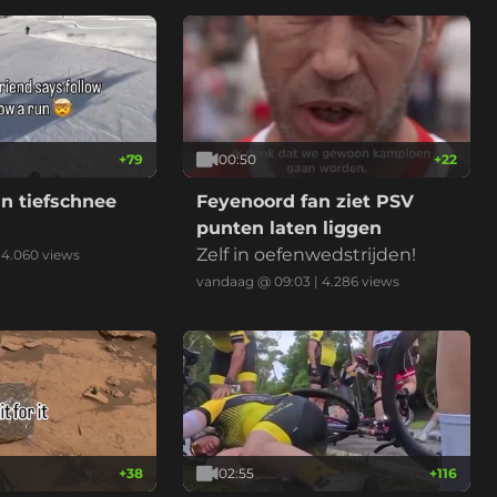
+
79
00:50
+
22
n tiefschnee
Feyenoord fan ziet PSV
punten laten liggen
Zelf in oefenwedstrijden!
|
4.060
views
vandaag @ 09:03
|
4.286
views
+
38
02:55
+
116