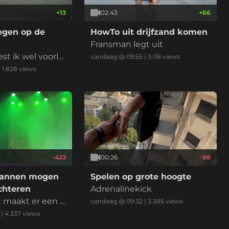
+
13
02:43
+
66
egen op de
HowTo uit drijfzand komen
Fransman legt uit
t ik wel voorla
vandaag @ 09:55
|
3.118
views
 invoegstrook s
|
1.828
views
chter mij (die aa
 inhaalt) is het
ens dat ik de R
eef en gaat toet
uden jullie geda
Afremmen voor
f niet?
-423
00:26
-88
mannen mogen
Spelen op grote hoogte
chteren
Adrenalinekick
t maakt er een v
vandaag @ 09:32
|
3.385
views
 van
|
4.337
views