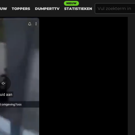
NIEUW
EUW
TOPPERS
DUMPERTTV
STATISTIEKEN
Geluid
aan
luid aan