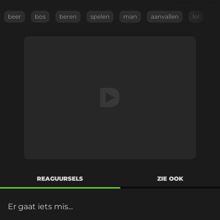
beer
bos
beren
spelen
man
aanvallen
lol
REAGUURSELS
ZIE OOK
Er gaat iets mis...