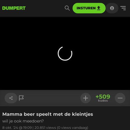
INSTUREN
+
509
kudos
Mamma beer speelt met de kleintjes
Link kopiëren
wil je ook meedoen?
8 okt. '24 @ 19:09
|
20.851
views
(0 views vandaag)