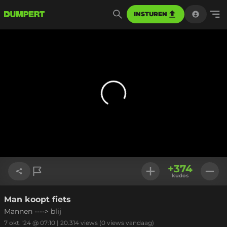
INSTUREN
+
374
kudos
Man koopt fiets
Link kopiëren
Mannen ----> blij
7 okt. '24 @ 07:10
|
20.314
views
(0 views vandaag)