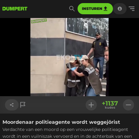
INSTUREN
Geladen
:
100.00%
Instellinge
+
1137
kudos
Moordenaar politieagente wordt weggejörist
Link kopiëren
Verdachte van een moord op een vrouwelijke politieagent
wordt in een vuilniszak vervoerd en in de achterbak van een