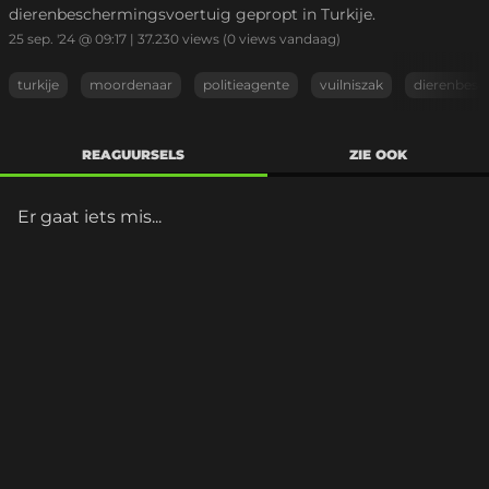
dierenbeschermingsvoertuig gepropt in Turkije.
25 sep. '24 @ 09:17
|
37.230
views
(0 views vandaag)
turkije
moordenaar
politieagente
vuilniszak
dierenbes
REAGUURSELS
ZIE OOK
Er gaat iets mis...