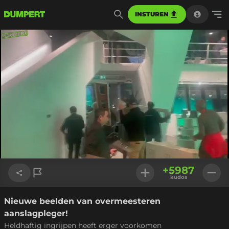
INSTUREN
Geladen
:
62.13%
Instellinge
+
5987
kudos
Nieuwe beelden van overmeesteren
Link kopiëren
aanslagpleger!
Heldhaftig ingrijpen heeft erger voorkomen