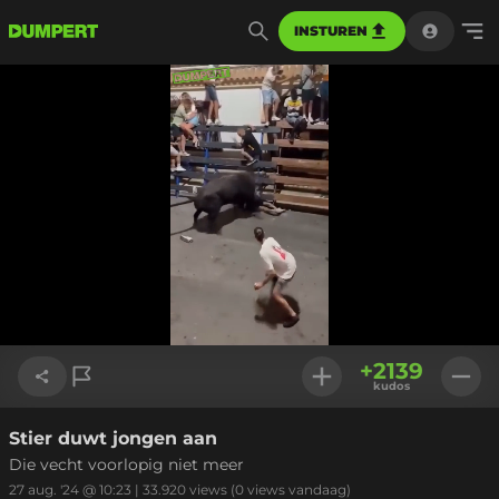
INSTUREN
Geladen
:
92.52%
Instellinge
+
2139
kudos
Stier duwt jongen aan
Link kopiëren
Die vecht voorlopig niet meer
27 aug. '24 @ 10:23
|
33.920
views
(0 views vandaag)