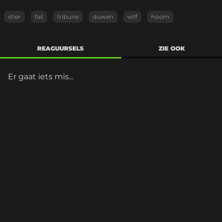
stier
fail
tribune
duwen
wtf
hoorn
REAGUURSELS
ZIE OOK
Er gaat iets mis...