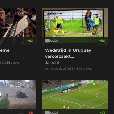
+
63
00:21
+
56
heme
Wedstrijd in Uruguay
veroorzaakt
verkeersongeluk
Ja echt
|
2.066
views
vandaag @ 07:28
|
4.879
views
-98
00:25
+
71