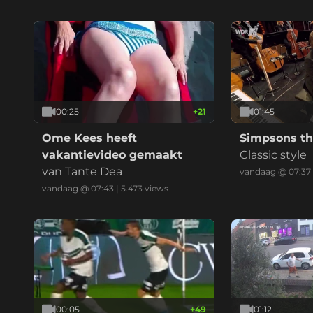
00:25
+
21
01:45
Ome Kees heeft
Simpsons t
vakantievideo gemaakt
Classic style
van Tante Dea
vandaag @ 07:37
vandaag @ 07:43
|
5.473
views
00:05
+
49
01:12