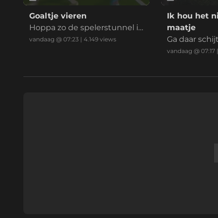
Goaltje vieren
Ik hou het n
Hoppa zo de spelerstunnel i
maatje
n. Goal werd afgekeurd. Spel
Ga daar schij
vandaag @ 07:23
|
4.149
views
er geblesseerd
vandaag @ 07:17