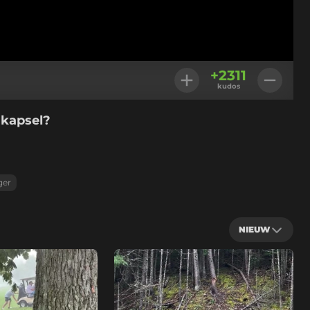
+
2311
kudos
 kapsel?
ger
NIEUW