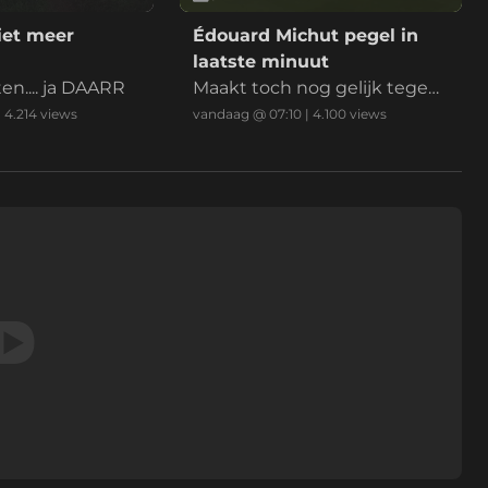
iet meer
Édouard Michut pegel in
laatste minuut
ten.... ja DAARR
Maakt toch nog gelijk tegen
PSV
|
4.214
views
vandaag @ 07:10
|
4.100
views