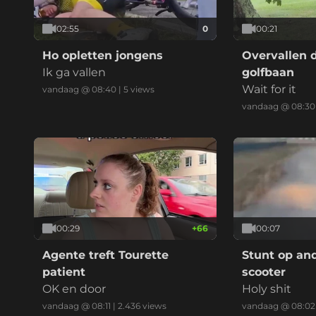
02:55
0
00:21
Ho opletten jongens
Overvallen d
Ik ga vallen
golfbaan
Wait for it
vandaag @ 08:40
|
5
views
vandaag @ 08:30
00:29
+
66
00:07
Agente treft Tourette
Stunt op a
patient
scooter
OK en door
Holy shit
vandaag @ 08:11
|
2.436
views
vandaag @ 08:02