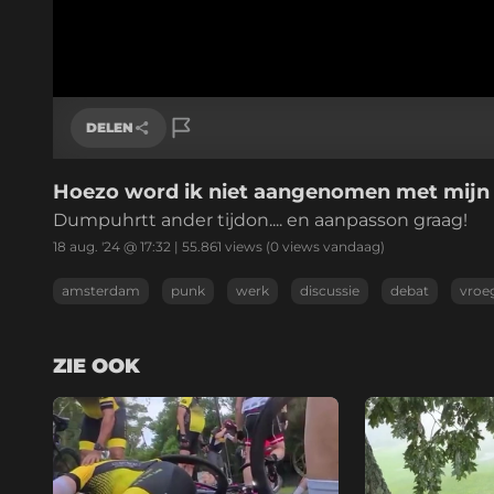
DELEN
Hoezo word ik niet aangenomen met mijn
Link kopiëren
Dumpuhrtt ander tijdon.... en aanpasson graag!
18 aug. '24 @ 17:32
|
55.861
views
(0 views vandaag)
amsterdam
punk
werk
discussie
debat
vroe
ZIE OOK