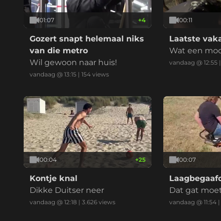
01:07
+
4
00:11
Gozert snapt helemaal niks
Laatste vak
van die metro
Wat een mooi 
Wil gewoon naar huis!
tje
vandaag @ 12:55
vandaag @ 13:15
|
154
views
00:04
+
25
00:07
Kontje knal
Laagbegaafd
Dikke Duitser neer
Dat gat moet 
vandaag @ 12:18
|
3.626
views
vandaag @ 11:54