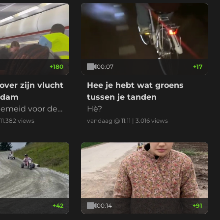
+
180
00:07
+
17
over zijn vlucht
Hee je hebt wat groens
rdam
tussen je tanden
emeid voor de
Hè?
11.382
views
vandaag @ 11:11
|
3.016
views
+
42
00:14
+
91