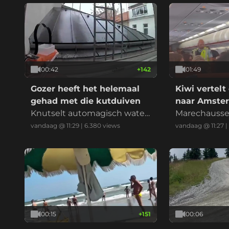
00:42
+
142
01:49
Gozer heeft het helemaal
Kiwi vertelt 
gehad met die kutduiven
naar Amste
Knutselt automagisch water
Marechausse
pistool om ze weg te jagen
win!
vandaag @ 11:29
|
6.380
views
vandaag @ 11:27
|
00:15
+
151
00:06