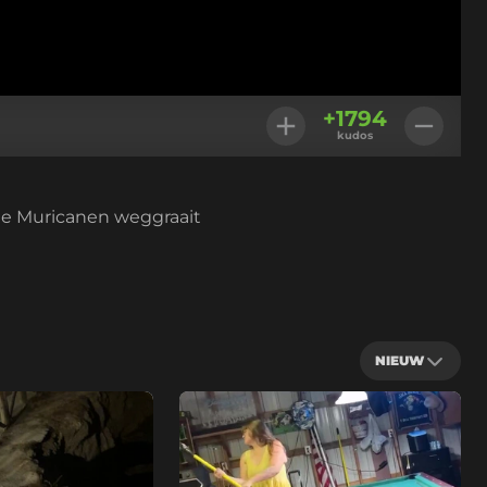
+
1794
kudos
de Muricanen weggraait
NIEUW