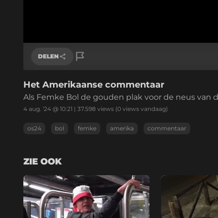
DELEN
Het Amerikaanse commentaar
Link kopiëren
Als Femke Bol de gouden plak voor de neus van 
4 aug. '24 @ 10:21
|
37.598
views
(0 views vandaag)
os24
bol
femke
amerika
commentaar
ZIE OOK