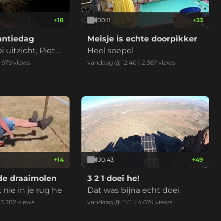
+
18
00:11
+
23
antiedag
Meisje is echte doorpikker
uitzicht, Pieter
Heel soepel
|
979
views
vandaag @ 12:40
|
2.367
views
+
14
00:43
+
49
e draaimolen
3 2 1 doei he!
nie in je rug he
Dat was bijna echt doei
|
3.282
views
vandaag @ 11:51
|
4.074
views