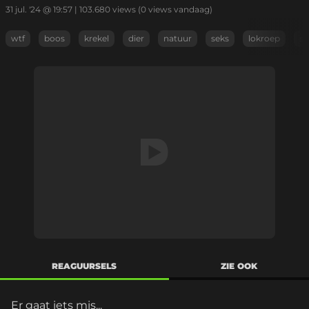
31 jul. '24 @ 19:57
|
103.680
views
(0 views vandaag)
wtf
boos
krekel
dier
natuur
seks
lokroep
st
REAGUURSELS
ZIE OOK
Er gaat iets mis...