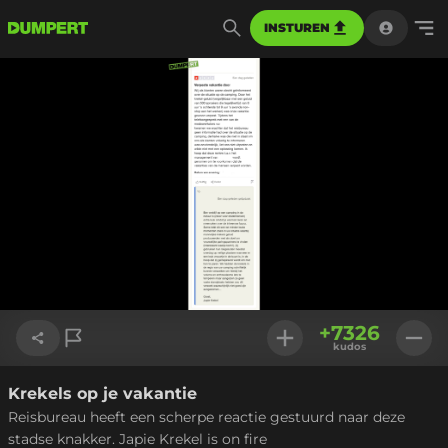
INSTUREN
+
7326
kudos
Krekels op je vakantie
Link kopiëren
Reisbureau heeft een scherpe reactie gestuurd naar deze
stadse knakker. Japie Krekel is on fire