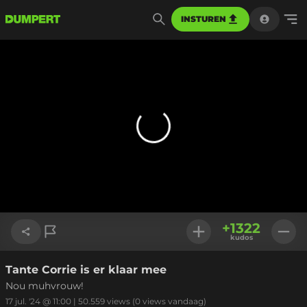
INSTUREN
+
1322
kudos
Tante Corrie is er klaar mee
Link kopiëren
Nou muhvrouw!
17 jul. '24 @ 11:00
|
50.559
views
(0 views vandaag)