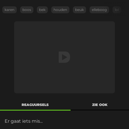
karen
boos
bek
houden
beuk
elleboog
lol
REAGUURSELS
ZIE OOK
Er gaat iets mis...