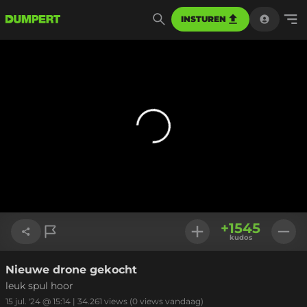
INSTUREN
+
1545
kudos
Nieuwe drone gekocht
Link kopiëren
leuk spul hoor
15 jul. '24 @ 15:14
|
34.261
views
(0 views vandaag)