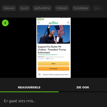
nieuws
nu.nl
gofundme
miljoen
fundraiser
oeps
2
REAGUURSELS
ZIE OOK
Er gaat iets mis...