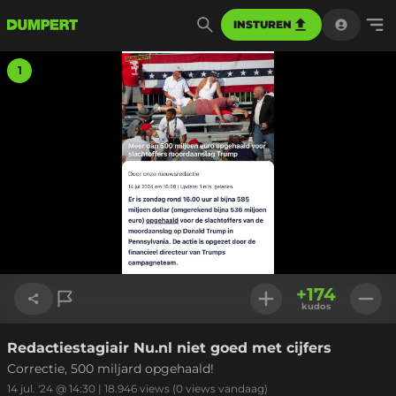
INSTUREN
1
+
174
kudos
Redactiestagiair Nu.nl niet goed met cijfers
Link kopiëren
Correctie, 500 miljard opgehaald!
14 jul. '24 @ 14:30
|
18.946
views
(0 views vandaag)