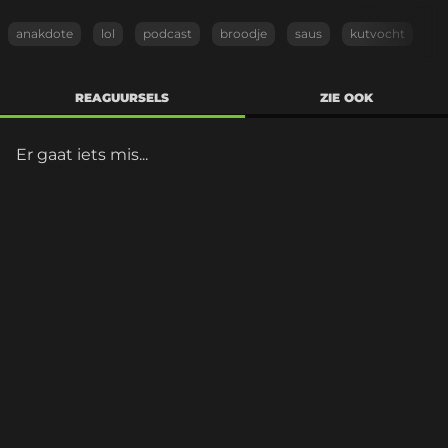
anakdote
lol
podcast
broodje
saus
kutvocht
REAGUURSELS
ZIE OOK
Er gaat iets mis...