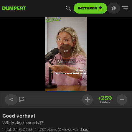
INSTUREN
Geluid
aan
Geluid aan
Geladen
:
100.00%
Instellinge
+
259
kudos
Goed verhaal
Link kopiëren
Wil je daar saus bij?
14 jul. '24 @ 09:55
|
14.757
views
(0 views vandaag)