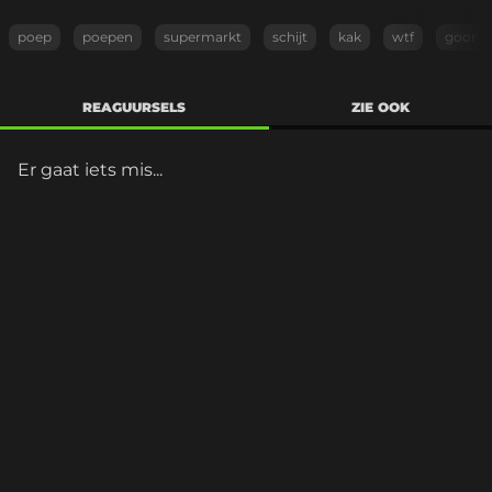
poep
poepen
supermarkt
schijt
kak
wtf
goor
REAGUURSELS
ZIE OOK
Er gaat iets mis...