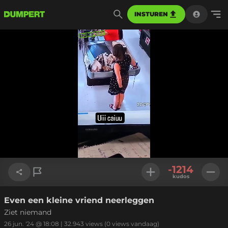
INSTUREN
Geladen
:
100.00%
Instellinge
-1214
kudos
Even een kleine vriend neerleggen
Link kopiëren
Ziet niemand
26 jun. '24 @ 18:08
|
32.943
views
(0 views vandaag)