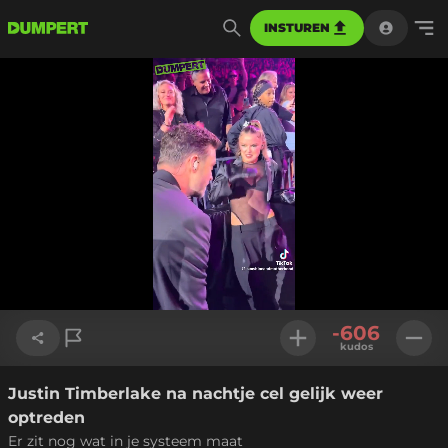
INSTUREN
Geladen
:
58.69%
Instellinge
-606
kudos
Justin Timberlake na nachtje cel gelijk weer
Link kopiëren
optreden
Er zit nog wat in je systeem maat