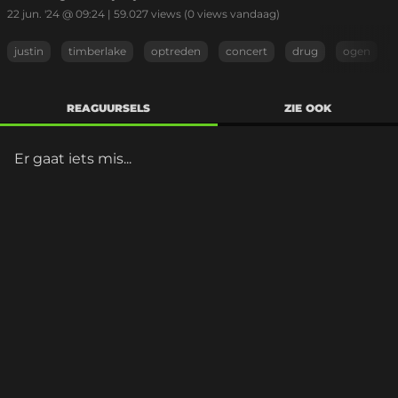
22 jun. '24 @ 09:24
|
59.027
views
(0 views vandaag)
justin
timberlake
optreden
concert
drug
ogen
REAGUURSELS
ZIE OOK
Er gaat iets mis...