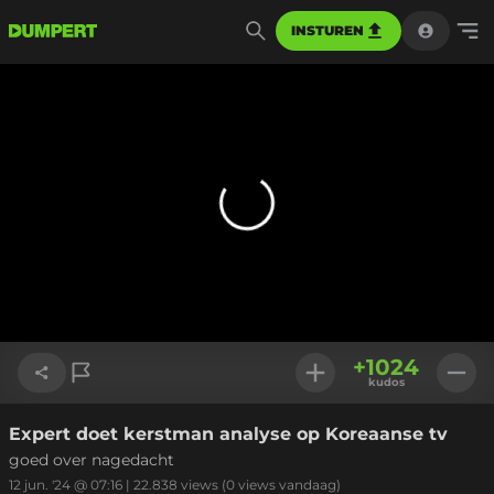
INSTUREN
+
1024
kudos
Expert doet kerstman analyse op Koreaanse tv
Link kopiëren
goed over nagedacht
12 jun. '24 @ 07:16
|
22.838
views
(0 views vandaag)