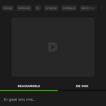
korea
televisie
tv
analyse
cadeaus
kerstman
be
REAGUURSELS
ZIE OOK
Er gaat iets mis...