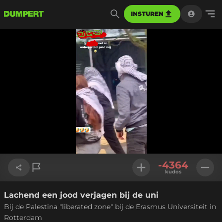
INSTUREN
Geladen
:
33.94%
Instellinge
-4364
kudos
Lachend een jood verjagen bij de uni
Link kopiëren
Bij de Palestina "liberated zone" bij de Erasmus Universiteit in
Rotterdam