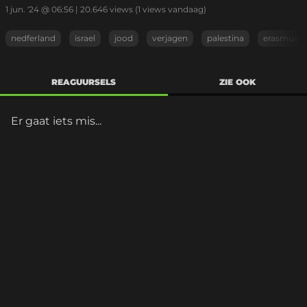
1 jun. '24 @ 06:56
|
20.646
views
(1 views vandaag)
nedferland
israel
jood
verjagen
palestina
erasmus
REAGUURSELS
ZIE OOK
Er gaat iets mis...