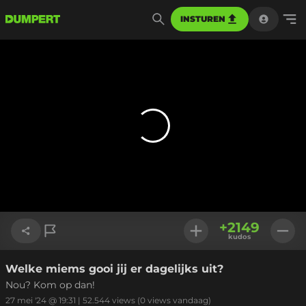
INSTUREN
+
2149
kudos
Welke miems gooi jij er dagelijks uit?
Link kopiëren
Nou? Kom op dan!
27 mei '24 @ 19:31
|
52.544
views
(0 views vandaag)