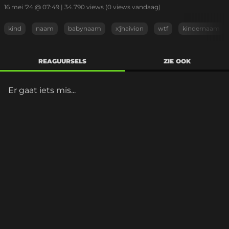
16 mei '24 @ 07:49
|
34.790
views
(0 views vandaag)
kind
naam
babynaam
x'jhaivion
wtf
kindernaam
REAGUURSELS
ZIE OOK
Er gaat iets mis...