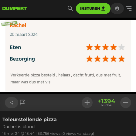
INSTUREN
+
1394
kudos
Teleurstellende pizza
Link kopiëren
Rachel is blond
15 mei '24 @ 18:44
|
53.756
views
(0 views vandaag)