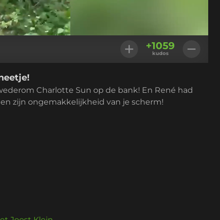
Instellingen
+
1059
kudos
eetje!
ederom Charlotte Sun op de bank! En René had
 en zijn ongemakkelijkheid van je scherm!
t Joost Klein