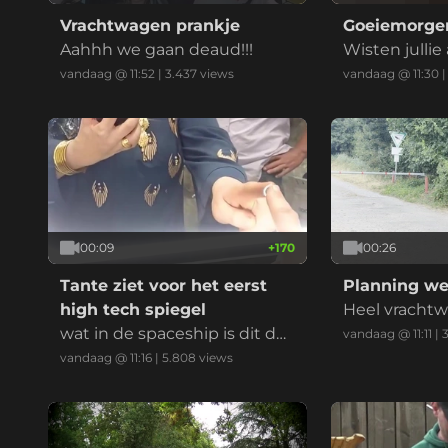
Vrachtwagen prankje
Goeiemorgen
Aahhh we gaan deaud!!!
Wisten jullie
ek doormidd
vandaag @ 11:52
|
3.437
views
vandaag @ 11:30
00:09
+
170
00:26
Tante ziet voor het eerst
Planning we
high tech spiegel
Heel vracht
wat in de spaceship is dit da
pallet
vandaag @ 11:11
|
n?!
vandaag @ 11:16
|
5.808
views