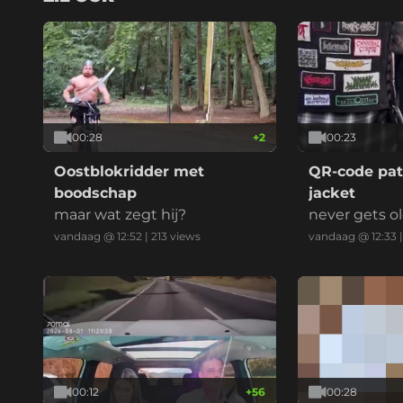
00:28
+
2
00:23
Oostblokridder met
QR-code patc
boodschap
jacket
maar wat zegt hij?
never gets o
vandaag @ 12:52
|
213
views
vandaag @ 12:33
00:12
+
56
00:28