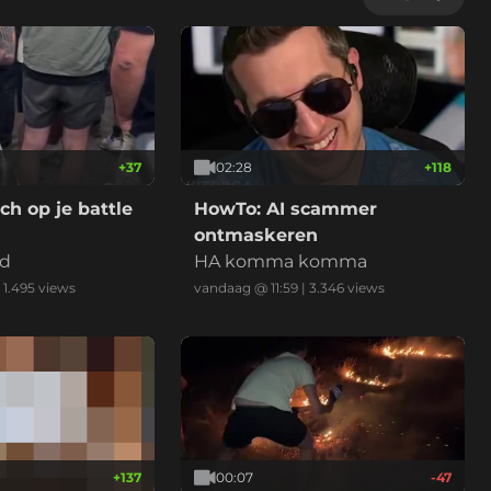
+
37
02:28
+
118
h op je battle
HowTo: AI scammer
ontmaskeren
ld
HA komma komma
|
1.495
views
vandaag @ 11:59
|
3.346
views
+
137
00:07
-47