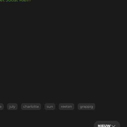
a
july
charlotte
sun
reeten
grappig
NIEUW