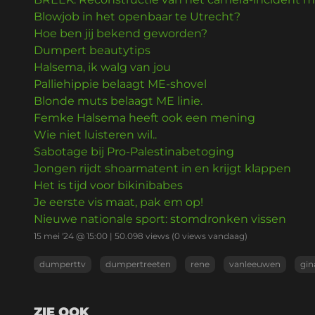
Blowjob in het openbaar te Utrecht?
Hoe ben jij bekend geworden?
Dumpert beautytips
Halsema, ik walg van jou
Palliehippie belaagt ME-shovel
Blonde muts belaagt ME linie.
Femke Halsema heeft ook een mening
Wie niet luisteren wil..
Sabotage bij Pro-Palestinabetoging
Jongen rijdt shoarmatent in en krijgt klappen
Het is tijd voor bikinibabes
Je eerste vis maat, pak em op!
Nieuwe nationale sport: stomdronken vissen
15 mei '24 @ 15:00
|
50.098
views
(0 views vandaag)
dumperttv
dumpertreeten
rene
vanleeuwen
gin
ZIE OOK