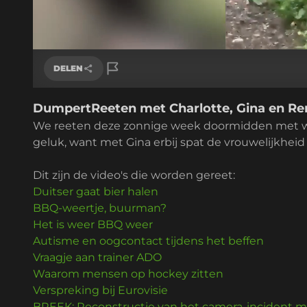
Geladen
:
0.97%
/
Geluid
aan
DELEN
DumpertReeten met Charlotte, Gina en Ren
Link kopiëren
We reeten deze zonnige week doormidden met w
geluk, want met Gina erbij spat de vrouwelijkheid
Dit zijn de video's die worden gereet:
Duitser gaat bier halen
BBQ-weertje, buurman?
Het is weer BBQ weer
Autisme en oogcontact tijdens het beffen
Vraagje aan trainer ADO
Waarom mensen op hockey zitten
Verspreking bij Eurovisie
BREEK: Reconstructie van het camera-incident me