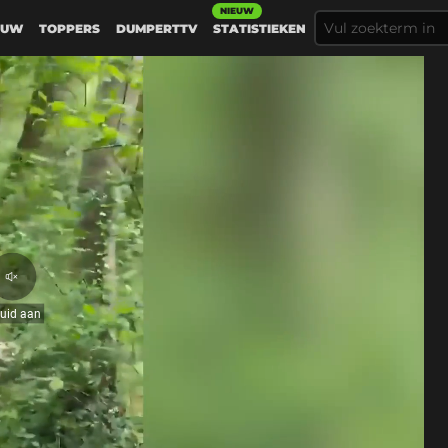
NIEUW
EUW
TOPPERS
DUMPERTTV
STATISTIEKEN
Geluid
aan
luid aan