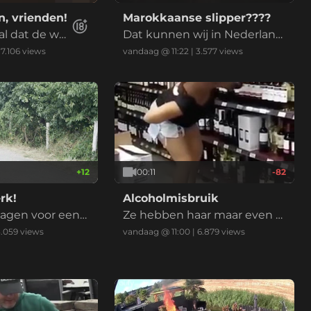
, vrienden!
Marokkaanse slipper????
 al dat de we
Dat kunnen wij in Nederland
en is?
ook gebruiken met de droog
|
7.106
views
vandaag @ 11:22
|
3.577
views
te
+
12
00:11
-82
rk!
Alcoholmisbruik
wagen voor een
Ze hebben haar maar even o
nherkenbaar gemaakt.
3.059
views
vandaag @ 11:00
|
6.879
views